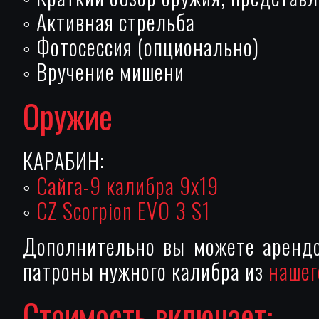
◦ Активная стрельба
◦ Фотосессия (опционально)
◦ Вручение мишени
Оружие
КАРАБИН:
◦
Сайга-9 калибра 9х19
◦
CZ Scorpion EVO 3 S1
Дополнительно вы можете арендо
патроны нужного калибра из
нашег
Стоимость включает: