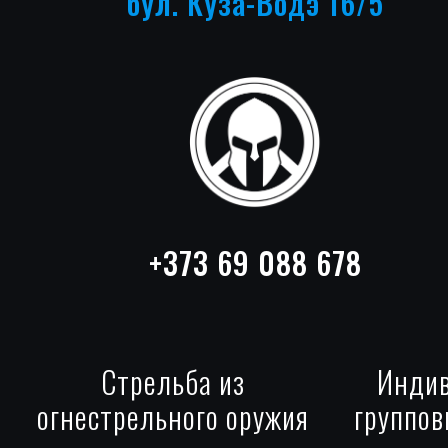
бул. Куза-Водэ 16/5
+373 69 088 678
Стрельба из
Индив
огнестрельного оружия
группов